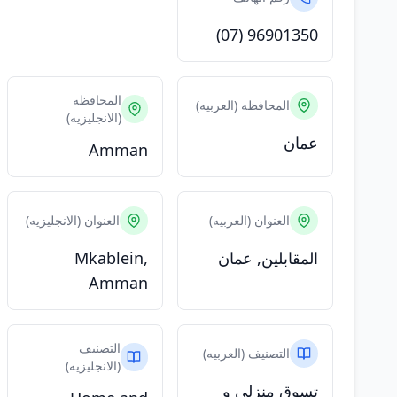
(07) 96901350
المحافظه
المحافظه (العربيه)
(الانجليزيه)
عمان
Amman
العنوان (العربيه)
العنوان (الانجليزيه)
المقابلين, عمان
Mkablein,
Amman
التصنيف
التصنيف (العربيه)
(الانجليزيه)
تسوق منزلي و