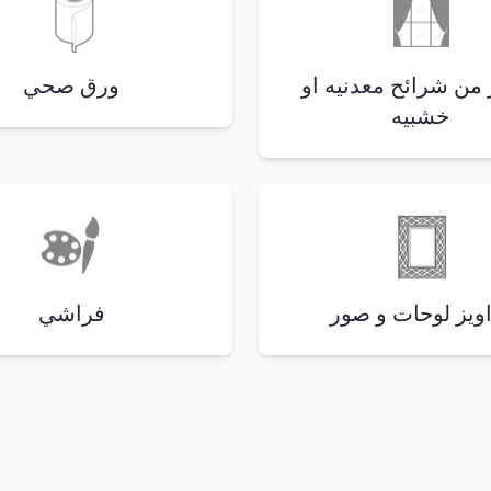
 من شرائح معدنيه او
ورق صحي
خشبيه
اويز لوحات و صور
فراشي