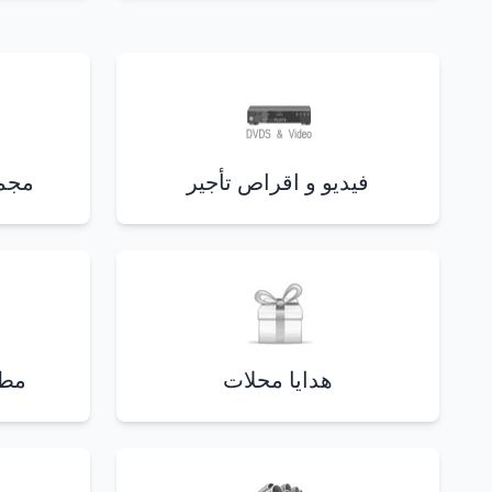
فيديو و اقراص تأجير
مجمع
هدايا محلات
مطا