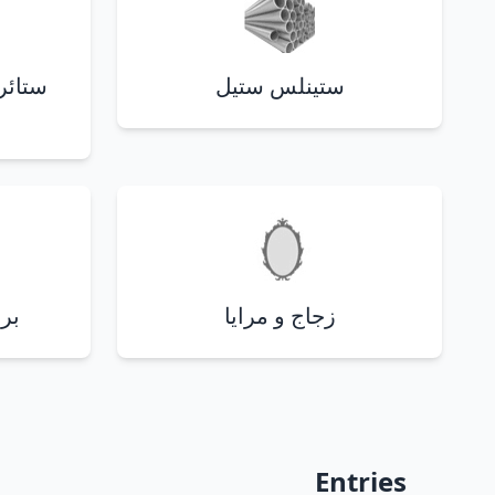
ستينلس ستيل
ستائر
زجاج و مرايا
بر
Entries