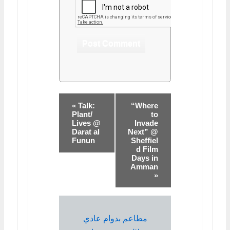
« Talk:
“Where
Plant/
to
Lives @
Invade
Darat al
Next” @
Funun
Sheffiel
d Film
Days in
Amman
»
مطاعم بدوام عادي