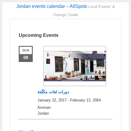
Jordan events calendar – AllSpots
Local Events' &
Outings' Guide
Upcoming Events
SUN
09
دورات لغات مكثّفة
January 22, 2017
-
February 13, 2064
Amman
Jordan