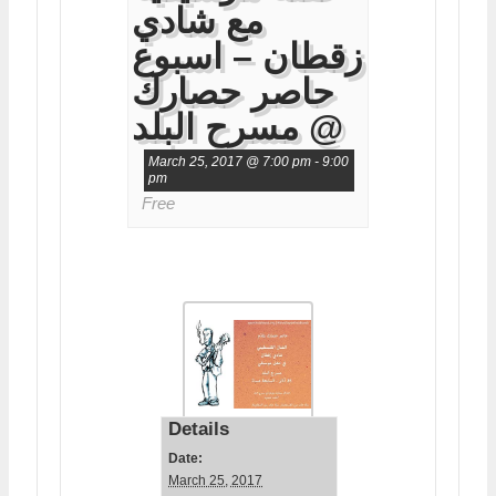
مع شادي
زقطان – اسبوع
حاصر حصارك
@ مسرح البلد
March 25, 2017 @ 7:00 pm
-
9:00
pm
Free
Details
Date:
March 25, 2017