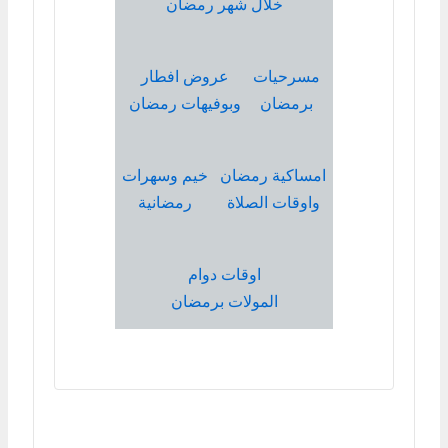
خلال شهر رمضان
مسرحيات
عروض افطار
برمضان
وبوفيهات رمضان
امساكية رمضان
خيم وسهرات
واوقات الصلاة
رمضانية
اوقات دوام
المولات برمضان