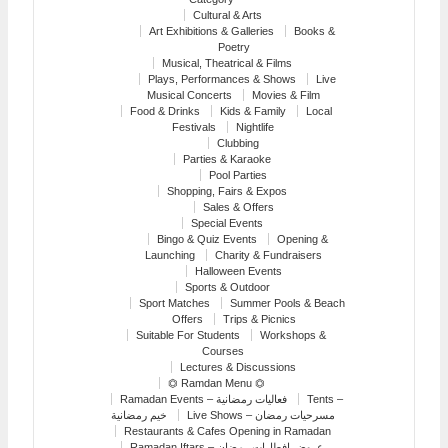
Cultural & Arts
Art Exhibitions & Galleries
Books &
Poetry
Musical, Theatrical & Films
Plays, Performances & Shows
Live
Musical Concerts
Movies & Film
Food & Drinks
Kids & Family
Local
Festivals
Nightlife
Clubbing
Parties & Karaoke
Pool Parties
Shopping, Fairs & Expos
Sales & Offers
Special Events
Bingo & Quiz Events
Opening &
Launching
Charity & Fundraisers
Halloween Events
Sports & Outdoor
Sport Matches
Summer Pools & Beach
Offers
Trips & Picnics
Suitable For Students
Workshops &
Courses
Lectures & Discussions
⏣ Ramdan Menu ⏣
Ramadan Events – فعاليات رمضانية
Tents –
Live Shows – مسرحيات رمضان
خيم رمضانية
Restaurants & Cafes Opening in Ramadan
Ramadan Iftars – عروض افطارات رمضان