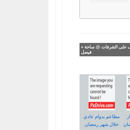
« عزف على الشرفات @ ساحة
فيصل
ر
مطاعم بدوام عادي
ان
خلال شهر رمضان