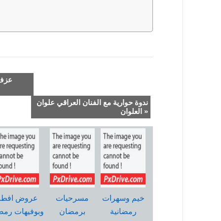
ندوة حوارية مع الفنان العراقي علوان
العلوان »
خيم وسهرات
مسرحيات
عروض افطا
رمضانية
برمضان
وبوفيهات رمض