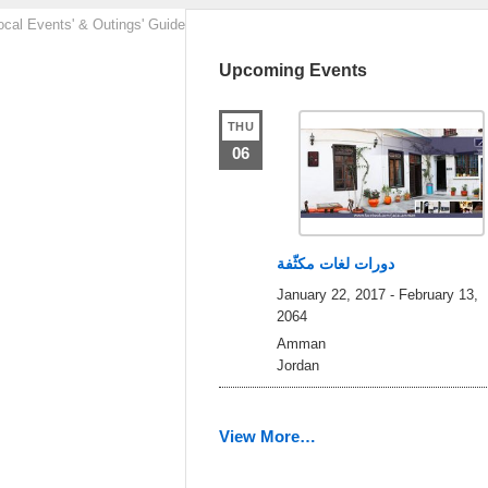
ocal Events' & Outings' Guide
Upcoming Events
THU
06
دورات لغات مكثّفة
January 22, 2017
-
February 13,
2064
Amman
Jordan
View More…