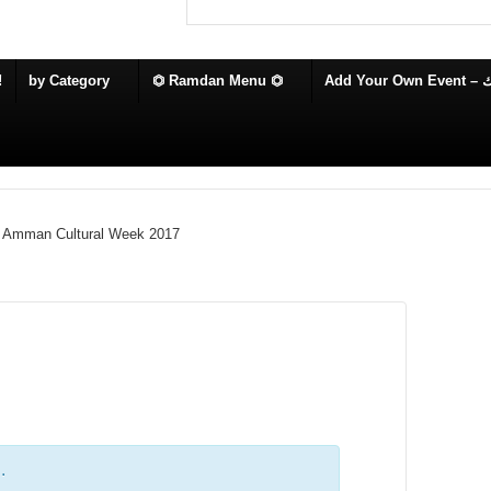
!
by Category
⏣ Ramdan Menu ⏣
Add
 Amman Cultural Week 2017
.