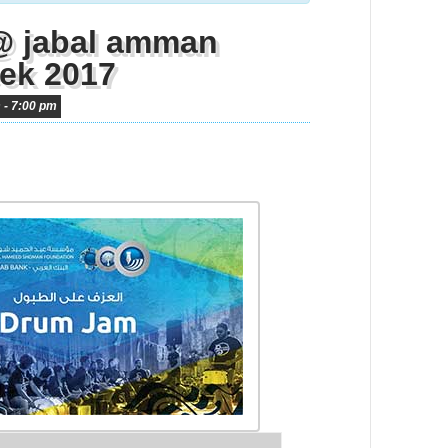
@ jabal amman
eek 2017
m
-
7:00 pm