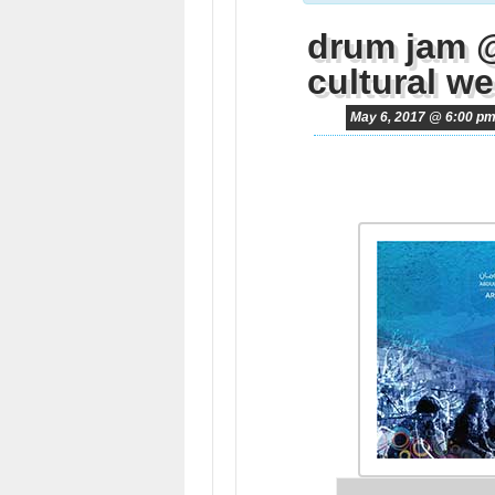
drum jam 
cultural w
May 6, 2017 @ 6:00 p