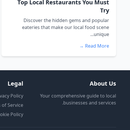
Top Local Restaurants You Must
Try
Discover the hidden gems and popular
eateries that make our local food scene
unique...
Read More →
Legal
About Us
vacy Policy
Your comprehensive guide to local
businesses and services.
 of Service
okie Policy