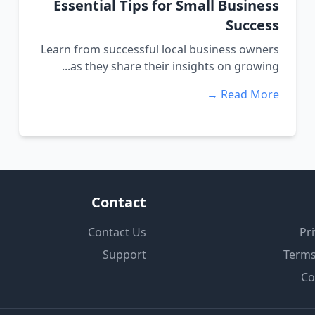
Essential Tips for Small Business
Success
Learn from successful local business owners
as they share their insights on growing...
Read More →
Contact
Contact Us
Pri
Support
Terms
Co