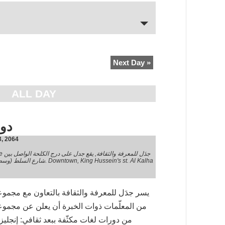
Next Day
»
ALL DAY
دور
3, 2064
يقع جدل على درج الكلحة الواصل بين
,
Jadal for Knowledge and Culture جدَل للمعرفة والثقافة
wn, King Hussein's st. Al Kalha
يسر جدَل للمعرفة والثقافة بالتعاون مع مجمو
من المعلّمات ذوات الخبرة أن يعلن عن مجموع
من دورات لغات مكثّفة ببعد ثقافي: إنجلي