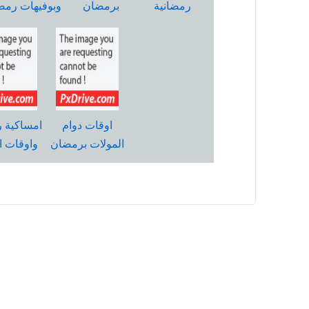
رمضانية
برمضان
وبوفيهات رمض
اوقات دوام
امساكية 
المولات برمضان
واوقات ا