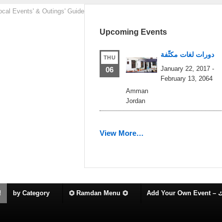
ocal Events' & Outings' Guide
Upcoming Events
دورات لغات مكثّفة
THU
January 22, 2017
-
06
February 13, 2064
Amman
Jordan
View More…
!
by Category
⏣ Ramdan Menu ⏣
Add