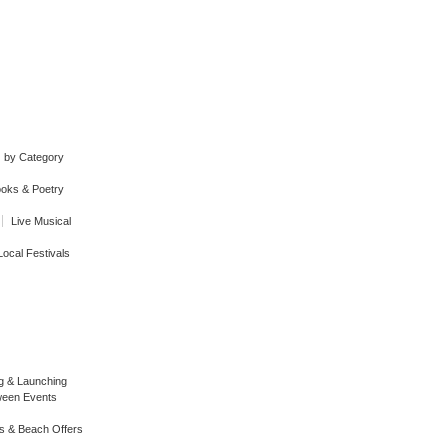
by Category
oks & Poetry
Live Musical
Local Festivals
g & Launching
ween Events
s & Beach Offers