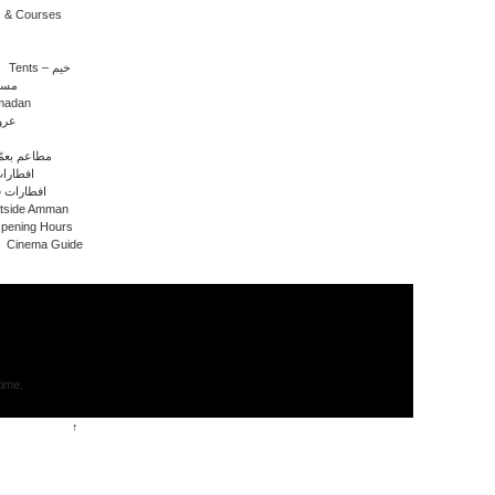
 & Courses
Tents – خيم
مسرحيا
amadan
عروض 
ants in Amman – مطاعم بعمّان
افطارات الفنادق
افطارات في المح
utside Amman
Opening Hours
Cinema Guide
time.
↑