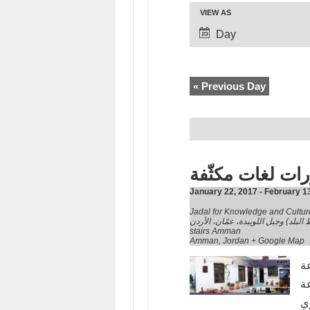
VIEW AS
Day
«
Previous Day
ات لغات مكثّفة
January 22, 2017
-
February 1
شارع السلط (وسط البلد) وجبل اللويبدة، عمّان، الأردن. Downto
stairs Amman
Amman
,
Jordan
+ Google Map
عة
ة
زي