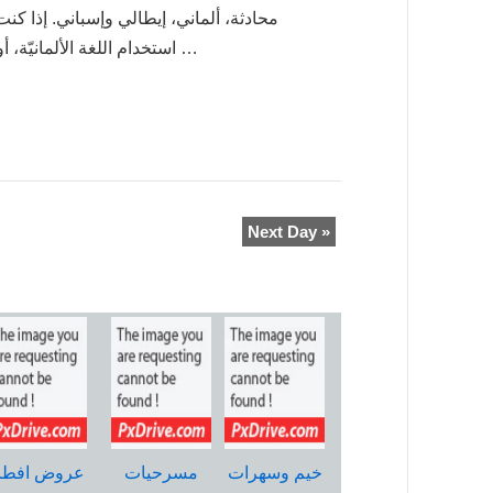
محادثة، ألماني، إيطالي وإسباني. إذا ك
استخدام اللغة الألمانيّة، أو كنت بحاجة لكسر الحواجز …
Next Day
»
خيم وسهرات
مسرحيات
عروض افطا