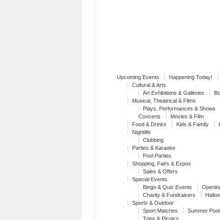
Upcoming Events
Happening Today!
Cultural & Arts
Art Exhibitions & Galleries
Bo
Musical, Theatrical & Films
Plays, Performances & Shows
Concerts
Movies & Film
Food & Drinks
Kids & Family
Nightlife
Clubbing
Parties & Karaoke
Pool Parties
Shopping, Fairs & Expos
Sales & Offers
Special Events
Bingo & Quiz Events
Openin
Charity & Fundraisers
Hallo
Sports & Outdoor
Sport Matches
Summer Pool
Trips & Picnics