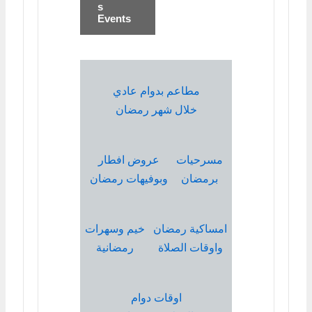
s
Events
مطاعم بدوام عادي
خلال شهر رمضان
مسرحيات
عروض افطار
برمضان
وبوفيهات رمضان
امساكية رمضان
خيم وسهرات
واوقات الصلاة
رمضانية
اوقات دوام