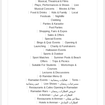
Musical, Theatrical & Films
Plays, Performances & Shows
Live
Musical Concerts
Movies & Film
Food & Drinks
Kids & Family
Local
Festivals
Nightlife
Clubbing
Parties & Karaoke
Pool Parties
Shopping, Fairs & Expos
Sales & Offers
Special Events
Bingo & Quiz Events
Opening &
Launching
Charity & Fundraisers
Halloween Events
Sports & Outdoor
Sport Matches
Summer Pools & Beach
Offers
Trips & Picnics
Suitable For Students
Workshops &
Courses
Lectures & Discussions
⏣ Ramdan Menu ⏣
Ramadan Events – فعاليات رمضانية
Tents –
Live Shows – مسرحيات رمضان
خيم رمضانية
Restaurants & Cafes Opening in Ramadan
Ramadan Iftars – عروض افطارات رمضان
in Amman – افطارات في عمان
Restaurants in Amman – مطاعم بعمّان
Hotels in Amman – افطارات الفنادق