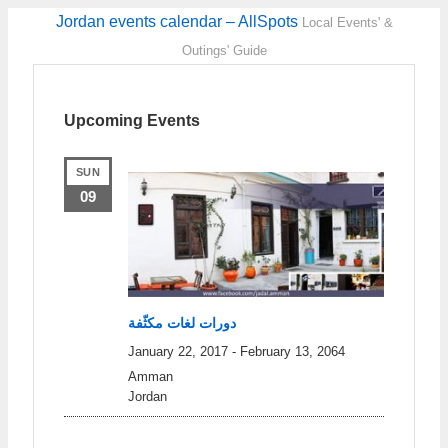
Jordan events calendar – AllSpots
Local Events' &
Outings' Guide
Upcoming Events
SUN
09
دورات لغات مكثّفة
January 22, 2017
-
February 13, 2064
Amman
Jordan