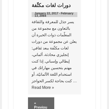
دورات لغات مكثّفة
January 22, 2017
-
February
13, 2064
يسر جدَل للمعرفة والثقافة
بالتعاون مع مجموعة من
المعلّمات ذوات الخبرة أن
يعلن عن مجموعة من دورات
لغات مكثّفة ببعد ثقافي:
إنجليزي محادثة، ألماني،
إيطالي وإسباني. إذا كنت
مهتم بتحسين مهاراتك في
استخدام اللغة الألمانيّة، أو
كنت بحاجة لكسر الحواجز …
دورات
Read More »
لغات
مكثّفة
«
Previou