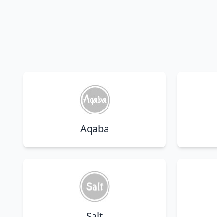
Aqaba
Salt