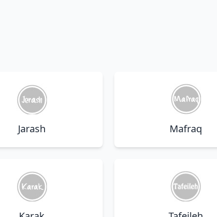
Jarash
Mafraq
Karak
Tafeileh