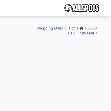
المسار 1:
Home
Shopping Malls
F3
City Mall