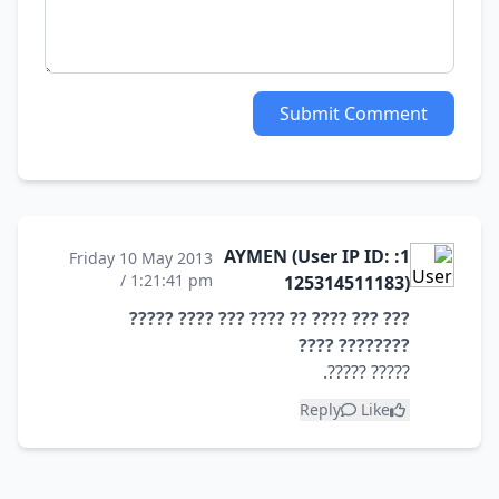
Submit Comment
1: AYMEN (User IP ID:
Friday 10 May 2013
/ 1:21:41 pm
125314511183)
??? ??? ???? ?? ???? ??? ???? ?????
???????? ????
????? ?????.
Reply
Like