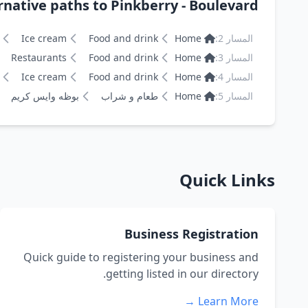
Alternative paths to Pinkberry - Boulevard بن
المسار 2:
Home
Food and drink
Ice cream
المسار 3:
Home
Food and drink
Restaurants
المسار 4:
Home
Food and drink
Ice cream
المسار 5:
Home
طعام و شراب
بوظه وايس كريم
Quick Links
Business Registration
Quick guide to registering your business and
getting listed in our directory.
Learn More →