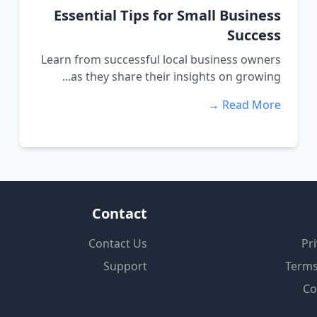
Essential Tips for Small Business
Success
Learn from successful local business owners
as they share their insights on growing...
Read More →
Contact
Contact Us
Pri
Support
Terms
Co