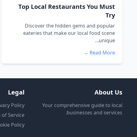
Top Local Restaurants You Must
Try
Discover the hidden gems and popular
eateries that make our local food scene
unique...
Read More →
Legal
About Us
vacy Policy
Your comprehensive guide to local
businesses and services.
 of Service
okie Policy