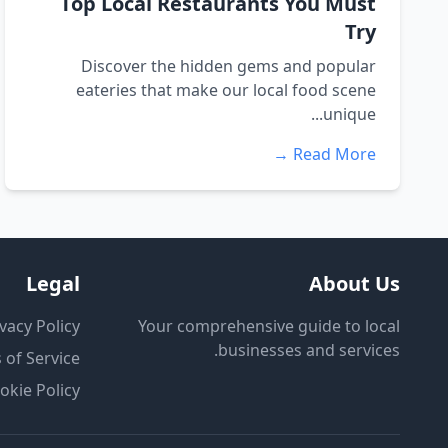
Top Local Restaurants You Must
Try
Discover the hidden gems and popular
eateries that make our local food scene
unique...
Read More →
Legal
About Us
vacy Policy
Your comprehensive guide to local
businesses and services.
 of Service
okie Policy