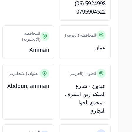
(06) 5924998
0795904522
المحافظه
المحافظه (العربيه)
(الانجليزيه)
عمان
Amman
العنوان (العربيه)
العنوان (الانجليزيه)
عبدون - شارع
Abdoun, amman
الملكه زين الشرف
- مجمع ناخوا
التجاري