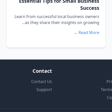
Essential Tips for Small Business
Success
Learn from successful local business owners
as they share their insights on growing...
Read More →
Contact
Contact Us
Pri
Support
Terms
Co